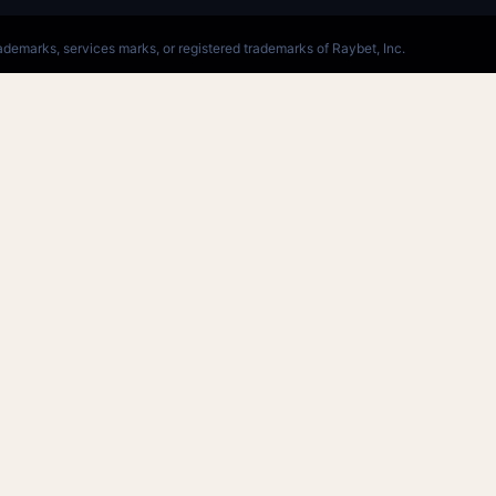
首页
雷竞技下注
雷竞技官网
雷竞技app下载
有压住?_S14英雄联