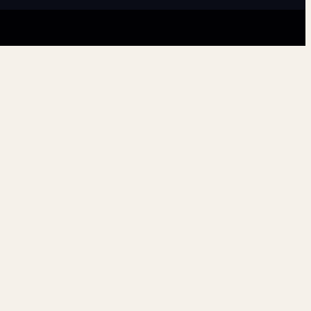
盟全球总决赛电竞赛事