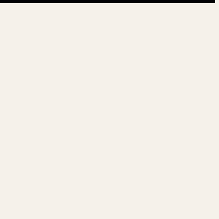
盟全球总决赛电竞赛