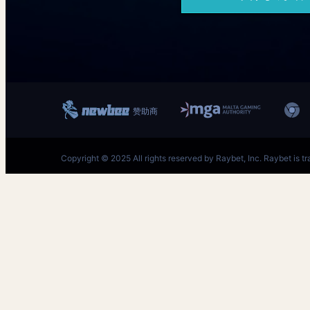
跳
至
内
首页–雷竞技官网-英雄联盟(LOL)S15预
测LOL预测软件
容