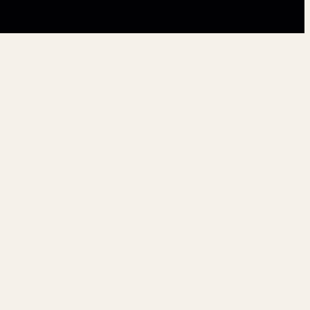
电竞赛事竞猜