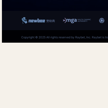
跳
至
内
首页–雷竞技官网-英雄联盟(LOL)S15预
测LOL预测软件
容