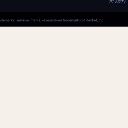
首页
雷竞技下注
雷竞技官网
雷竞技app下载
_雷竞技官网登录_202