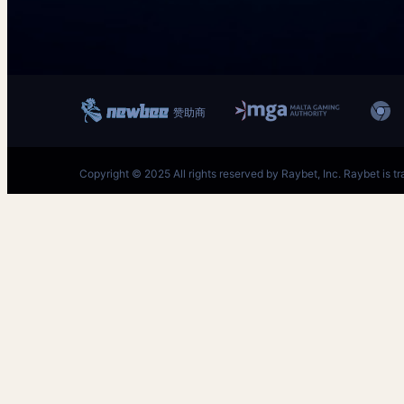
跳
至
内
首页–雷竞技官网-英雄联盟(LOL)S15预
测LOL预测软件
容