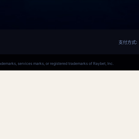
首页
雷竞技下注
雷竞技官网
雷竞技app下载