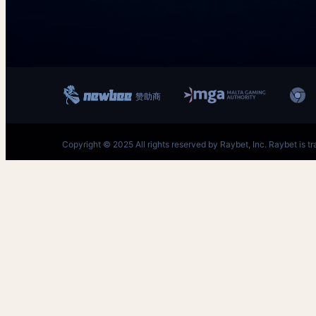
跳
至
内
首页–雷竞技官网-英雄联盟(LOL)S15预
测LOL预测软件
容